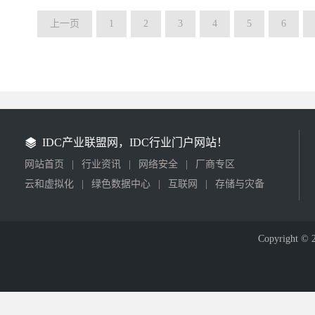
上一页
1
2
3
4
5
6
IDC产业联盟网，IDC行业门户网站！
网站首页
|
行业资讯
|
网络安全
|
厂商专区
云和虚拟化
|
绿色数据中心
|
互联网
|
存储与灾备
Copyright © 