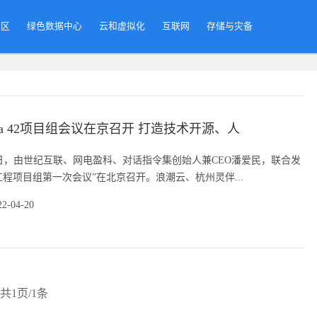
专区
绿色数据中心
云和虚拟化
互联网
存储与灾备
ta 42项目组会议在京召开 打造技术开源、人
月19日，由世纪互联、网电盈科、对话指令集创始人兼CEO潘爱民，联合发
42工程项目组第一次会议”在北京召开。浪潮云、杭州灵伴...
22-04-20
共1页/1条