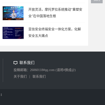
开放灵活，摩托罗拉系统推动“重塑安
全”在中国落地生根
亚信安全终端安全一体化方案，化解
安全五大痛点
联系我们
投稿邮箱：26060118#qq.com (请将#换成@)
关于我们
|
联系我们
-1